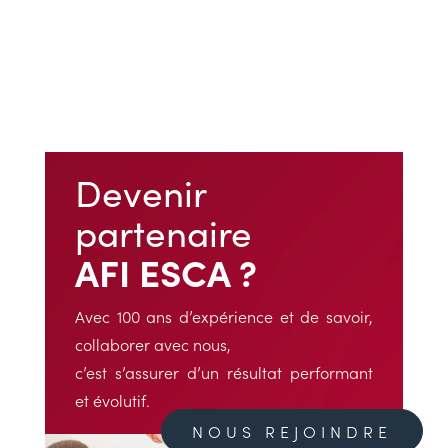
Devenir
partenaire
AFI ESCA ?
Avec 100 ans d’expérience et de savoir,
collaborer avec nous,
c’est s’assurer d’un résultat performant
et évolutif.
NOUS REJOINDRE