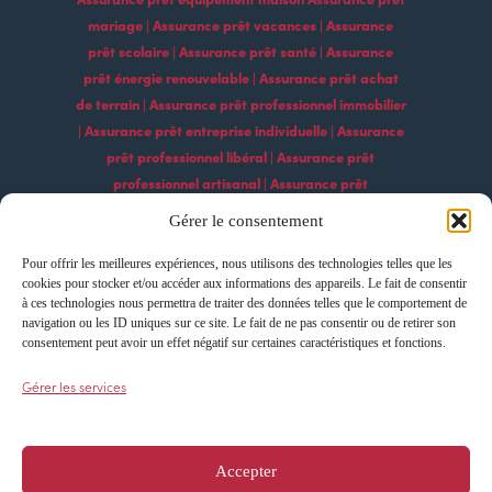
mariage | Assurance prêt vacances | Assurance
prêt scolaire | Assurance prêt santé | Assurance
prêt énergie renouvelable | Assurance prêt achat
de terrain | Assurance prêt professionnel immobilier
| Assurance prêt entreprise individuelle | Assurance
prêt professionnel libéral | Assurance prêt
professionnel artisanal | Assurance prêt
professionnel commercial | Assurance prêt
Gérer le consentement
professionnel agricole | Assurance prêt
professionnel industriel | Assurance prêt
Pour offrir les meilleures expériences, nous utilisons des technologies telles que les
cookies pour stocker et/ou accéder aux informations des appareils. Le fait de consentir
professionnel construction | Assurance prêt
à ces technologies nous permettra de traiter des données telles que le comportement de
professionnel services | Assurance prêt
navigation ou les ID uniques sur ce site. Le fait de ne pas consentir ou de retirer son
professionnel technologique Assurance prêt
consentement peut avoir un effet négatif sur certaines caractéristiques et fonctions.
professionnel export | Assurance prêt professionnel
Gérer les services
import | Assurance prêt professionnel
développement | Assurance prêt professionnel
croissance | Assurance prêt professionnel
Accepter
innovation