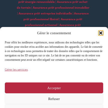
prêt énergie renouvelable | Assurance prêt achat
de terrain | Assurance prêt professionnel immobilier
| Assurance prêt entreprise individuelle | Assurance
prêt professionnel libéral | Assurance prêt
professionnel artisanal | Assurance prêt
professionnel commercial | Assurance prêt
Gérer le consentement
professionnel agricole | Assurance prêt
professionnel industriel | Assurance prêt
Pour offrir les meilleures expériences, nous utilisons des technologies telles que les
cookies pour stocker et/ou accéder aux informations des appareils. Le fait de consentir
professionnel construction | Assurance prêt
à ces technologies nous permettra de traiter des données telles que le comportement de
professionnel services | Assurance prêt
navigation ou les ID uniques sur ce site. Le fait de ne pas consentir ou de retirer son
professionnel technologique Assurance prêt
consentement peut avoir un effet négatif sur certaines caractéristiques et fonctions.
professionnel export | Assurance prêt professionnel
Gérer les services
import | Assurance prêt professionnel
développement | Assurance prêt professionnel
croissance | Assurance prêt professionnel
Accepter
innovation
Refuser