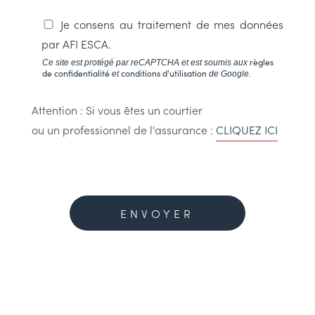
Je consens au traitement de mes données
par
AFI ESCA
.
règles
Ce site est protégé par reCAPTCHA et est soumis aux
de confidentialité
conditions d'utilisation
et
de Google.
Attention : Si vous êtes un courtier
ou un professionnel de l'assurance :
CLIQUEZ ICI
Veuillez
laisser
Alternative:
ce
champ
vide.