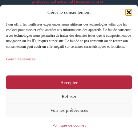
professionnel artisanal | Assurance prêt
professionnel commercial | Assurance prêt
Gérer le consentement
professionnel agricole | Assurance prêt
professionnel industriel | Assurance prêt
Pour offrir les meilleures expériences, nous utilisons des technologies telles que les
cookies pour stocker et/ou accéder aux informations des appareils. Le fait de consentir
professionnel construction | Assurance prêt
à ces technologies nous permettra de traiter des données telles que le comportement de
professionnel services | Assurance prêt
navigation ou les ID uniques sur ce site. Le fait de ne pas consentir ou de retirer son
professionnel technologique Assurance prêt
consentement peut avoir un effet négatif sur certaines caractéristiques et fonctions.
professionnel export | Assurance prêt professionnel
Gérer les services
import | Assurance prêt professionnel
développement | Assurance prêt professionnel
croissance | Assurance prêt professionnel
Accepter
innovation
Refuser
Voir les préférences
Cookies
Confidentialité
Tous droits réservés – AFI ESCA © 2024
Politique de cookies
Designed & powered by
Caractère