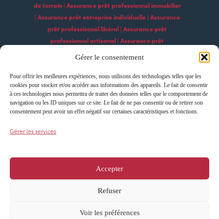
de terrain | Assurance prêt professionnel immobilier
| Assurance prêt entreprise individuelle | Assurance
prêt professionnel libéral | Assurance prêt
professionnel artisanal | Assurance prêt
professionnel commercial | Assurance prêt
Gérer le consentement
professionnel agricole | Assurance prêt
professionnel industriel | Assurance prêt
Pour offrir les meilleures expériences, nous utilisons des technologies telles que les
cookies pour stocker et/ou accéder aux informations des appareils. Le fait de consentir
professionnel construction | Assurance prêt
à ces technologies nous permettra de traiter des données telles que le comportement de
professionnel services | Assurance prêt
navigation ou les ID uniques sur ce site. Le fait de ne pas consentir ou de retirer son
professionnel technologique Assurance prêt
consentement peut avoir un effet négatif sur certaines caractéristiques et fonctions.
professionnel export | Assurance prêt professionnel
Gérer les services
import | Assurance prêt professionnel
développement | Assurance prêt professionnel
croissance | Assurance prêt professionnel
Accepter
innovation
Refuser
Voir les préférences
Cookies
Confidentialité