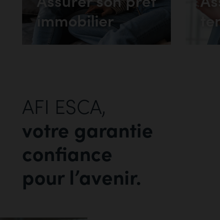
Assurer son prêt
As
immobilier
te
AFI ESCA,
votre garantie
confiance
pour l’avenir.