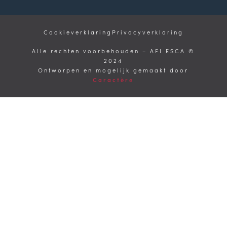
Cookieverklaring
Privacyverklaring
Alle rechten voorbehouden – AFI ESCA ©
2024
Ontworpen en mogelijk gemaakt door
Caractère