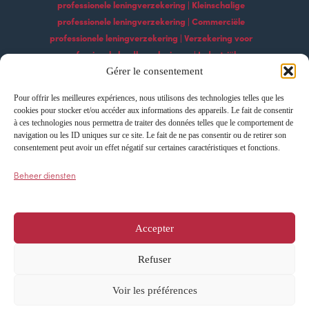
professionele leningverzekering | Kleinschalige
professionele leningverzekering | Commerciële
professionele leningverzekering | Verzekering voor
professionele landbouwleningen | Industriële
professionele leningverzekering | Professionele
Gérer le consentement
bouwleningverzekering | Professionele
Pour offrir les meilleures expériences, nous utilisons des technologies telles que les
leningverzekeringsdiensten | Professionele
cookies pour stocker et/ou accéder aux informations des appareils. Le fait de consentir
technologische leningverzekering Professionele
à ces technologies nous permettra de traiter des données telles que le comportement de
exportleningverzekering | Professionele
navigation ou les ID uniques sur ce site. Le fait de ne pas consentir ou de retirer son
consentement peut avoir un effet négatif sur certaines caractéristiques et fonctions.
leningverzekering importeren | Leningverzekering
voor professionele ontwikkeling | Verzekering voor
Beheer diensten
professionele groeileningen | Innovatie
professionele leningverzekering
Accepter
Refuser
Cookieverklaring
Privacyverklaring
Voir les préférences
Alle rechten voorbehouden – AFI ESCA ©
2024