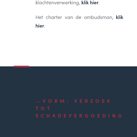
klachtenverwerking,
klik hier
.
Het charter van de ombudsman,
klik
hier
.
VORM: VERZOEK
TOT
SCHADEVERGOEDING