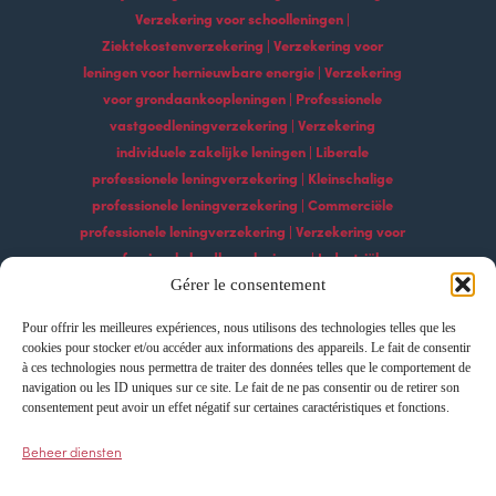
Verzekering voor schoolleningen |
Ziektekostenverzekering | Verzekering voor
leningen voor hernieuwbare energie | Verzekering
voor grondaankoopleningen | Professionele
vastgoedleningverzekering | Verzekering
individuele zakelijke leningen | Liberale
professionele leningverzekering | Kleinschalige
professionele leningverzekering | Commerciële
professionele leningverzekering | Verzekering voor
professionele landbouwleningen | Industriële
professionele leningverzekering | Professionele
Gérer le consentement
bouwleningverzekering | Professionele
Pour offrir les meilleures expériences, nous utilisons des technologies telles que les
leningverzekeringsdiensten | Professionele
cookies pour stocker et/ou accéder aux informations des appareils. Le fait de consentir
technologische leningverzekering Professionele
à ces technologies nous permettra de traiter des données telles que le comportement de
exportleningverzekering | Professionele
navigation ou les ID uniques sur ce site. Le fait de ne pas consentir ou de retirer son
consentement peut avoir un effet négatif sur certaines caractéristiques et fonctions.
leningverzekering importeren | Leningverzekering
voor professionele ontwikkeling | Verzekering voor
Beheer diensten
professionele groeileningen | Innovatie
professionele leningverzekering