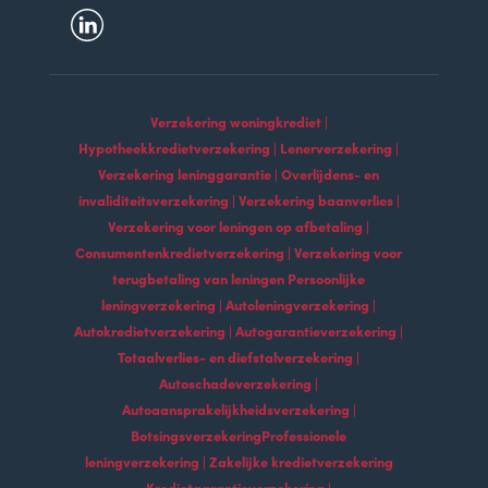
Verzekering woningkrediet |
Hypotheekkredietverzekering | Lenerverzekering |
Verzekering leninggarantie | Overlijdens- en
invaliditeitsverzekering | Verzekering baanverlies |
Verzekering voor leningen op afbetaling |
Consumentenkredietverzekering | Verzekering voor
terugbetaling van leningen Persoonlijke
leningverzekering | Autoleningverzekering |
Autokredietverzekering | Autogarantieverzekering |
Totaalverlies- en diefstalverzekering |
Autoschadeverzekering |
Autoaansprakelijkheidsverzekering |
BotsingsverzekeringProfessionele
leningverzekering | Zakelijke kredietverzekering
Kredietgarantieverzekering |