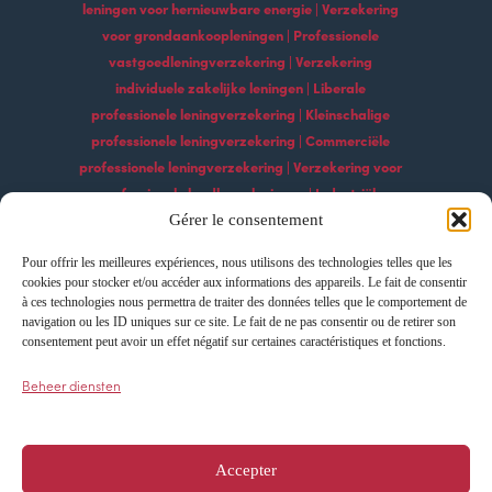
leningen voor hernieuwbare energie | Verzekering
voor grondaankoopleningen | Professionele
vastgoedleningverzekering | Verzekering
individuele zakelijke leningen | Liberale
professionele leningverzekering | Kleinschalige
professionele leningverzekering | Commerciële
professionele leningverzekering | Verzekering voor
professionele landbouwleningen | Industriële
professionele leningverzekering | Professionele
Gérer le consentement
bouwleningverzekering | Professionele
Pour offrir les meilleures expériences, nous utilisons des technologies telles que les
leningverzekeringsdiensten | Professionele
cookies pour stocker et/ou accéder aux informations des appareils. Le fait de consentir
technologische leningverzekering Professionele
à ces technologies nous permettra de traiter des données telles que le comportement de
exportleningverzekering | Professionele
navigation ou les ID uniques sur ce site. Le fait de ne pas consentir ou de retirer son
consentement peut avoir un effet négatif sur certaines caractéristiques et fonctions.
leningverzekering importeren | Leningverzekering
voor professionele ontwikkeling | Verzekering voor
Beheer diensten
professionele groeileningen | Innovatie
professionele leningverzekering
Accepter