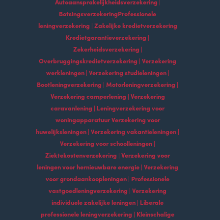
Autoaansprakelijkheidsverzekering |
BotsingsverzekeringProfessionele
leningverzekering | Zakelijke kredietverzekering
Kredietgarantieverzekering |
Zekerheidsverzekering |
Overbruggingskredietverzekering | Verzekering
werkleningen | Verzekering studieleningen |
Bootleningverzekering | Motorleningverzekering |
Verzekering camperlening | Verzekering
caravanlening | Leningverzekering voor
woningapparatuur Verzekering voor
huwelijksleningen | Verzekering vakantieleningen |
Verzekering voor schoolleningen |
Ziektekostenverzekering | Verzekering voor
leningen voor hernieuwbare energie | Verzekering
voor grondaankoopleningen | Professionele
vastgoedleningverzekering | Verzekering
individuele zakelijke leningen | Liberale
professionele leningverzekering | Kleinschalige