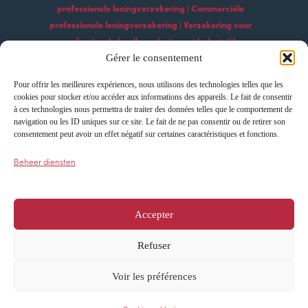
professionele leningverzekering | Commerciële
professionele leningverzekering | Verzekering voor
professionele landbouwleningen | Industriële
professionele leningverzekering | Professionele
Gérer le consentement
bouwleningverzekering | Professionele
Pour offrir les meilleures expériences, nous utilisons des technologies telles que les
leningverzekeringsdiensten | Professionele
cookies pour stocker et/ou accéder aux informations des appareils. Le fait de consentir
technologische leningverzekering Professionele
à ces technologies nous permettra de traiter des données telles que le comportement de
navigation ou les ID uniques sur ce site. Le fait de ne pas consentir ou de retirer son
exportleningverzekering | Professionele
consentement peut avoir un effet négatif sur certaines caractéristiques et fonctions.
leningverzekering importeren | Leningverzekering
voor professionele ontwikkeling | Verzekering voor
Beheer diensten
professionele groeileningen | Innovatie
professionele leningverzekering
Accepter
Refuser
Cookieverklaring
Privacyverklaring
Voir les préférences
Alle rechten voorbehouden – AFI ESCA ©
2024
Ontworpen en mogelijk gemaakt door