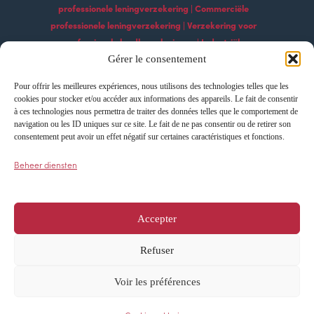
professionele leningverzekering | Commerciële
professionele leningverzekering | Verzekering voor
professionele landbouwleningen | Industriële
professionele leningverzekering | Professionele
Gérer le consentement
bouwleningverzekering | Professionele
Pour offrir les meilleures expériences, nous utilisons des technologies telles que les
leningverzekeringsdiensten | Professionele
cookies pour stocker et/ou accéder aux informations des appareils. Le fait de consentir
technologische leningverzekering Professionele
à ces technologies nous permettra de traiter des données telles que le comportement de
navigation ou les ID uniques sur ce site. Le fait de ne pas consentir ou de retirer son
exportleningverzekering | Professionele
consentement peut avoir un effet négatif sur certaines caractéristiques et fonctions.
leningverzekering importeren | Leningverzekering
voor professionele ontwikkeling | Verzekering voor
Beheer diensten
professionele groeileningen | Innovatie
professionele leningverzekering
Accepter
Refuser
Cookieverklaring
Privacyverklaring
Voir les préférences
Alle rechten voorbehouden – AFI ESCA ©
2024
Ontworpen en mogelijk gemaakt door