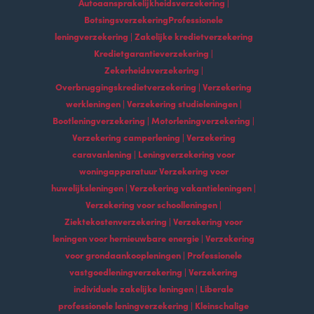
Autoaansprakelijkheidsverzekering |
BotsingsverzekeringProfessionele
leningverzekering | Zakelijke kredietverzekering
Kredietgarantieverzekering |
Zekerheidsverzekering |
Overbruggingskredietverzekering | Verzekering
werkleningen | Verzekering studieleningen |
Bootleningverzekering | Motorleningverzekering |
Verzekering camperlening | Verzekering
caravanlening | Leningverzekering voor
woningapparatuur Verzekering voor
huwelijksleningen | Verzekering vakantieleningen |
Verzekering voor schoolleningen |
Ziektekostenverzekering | Verzekering voor
leningen voor hernieuwbare energie | Verzekering
voor grondaankoopleningen | Professionele
vastgoedleningverzekering | Verzekering
individuele zakelijke leningen | Liberale
professionele leningverzekering | Kleinschalige