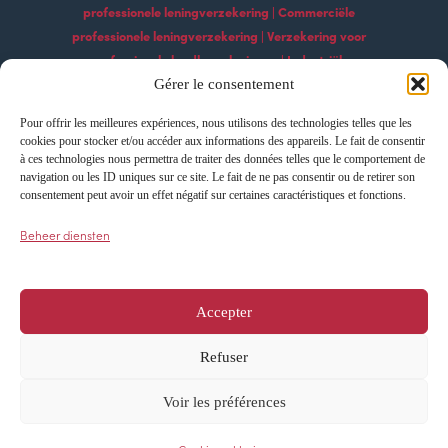
professionele leningverzekering | Commerciële
professionele leningverzekering | Verzekering voor
professionele landbouwleningen | Industriële
professionele leningverzekering | Professionele
Gérer le consentement
bouwleningverzekering | Professionele
Pour offrir les meilleures expériences, nous utilisons des technologies telles que les
leningverzekeringsdiensten | Professionele
cookies pour stocker et/ou accéder aux informations des appareils. Le fait de consentir
technologische leningverzekering Professionele
à ces technologies nous permettra de traiter des données telles que le comportement de
navigation ou les ID uniques sur ce site. Le fait de ne pas consentir ou de retirer son
exportleningverzekering | Professionele
consentement peut avoir un effet négatif sur certaines caractéristiques et fonctions.
leningverzekering importeren | Leningverzekering
voor professionele ontwikkeling | Verzekering voor
Beheer diensten
professionele groeileningen | Innovatie
professionele leningverzekering
Accepter
Refuser
Cookieverklaring
Privacyverklaring
Voir les préférences
Alle rechten voorbehouden – AFI ESCA ©
2024
Ontworpen en mogelijk gemaakt door