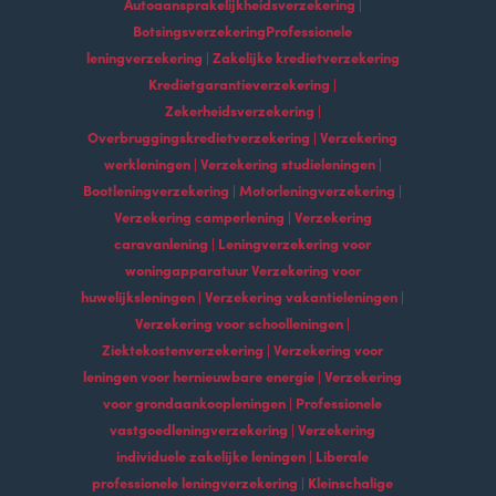
Autoaansprakelijkheidsverzekering |
BotsingsverzekeringProfessionele
leningverzekering | Zakelijke kredietverzekering
Kredietgarantieverzekering |
Zekerheidsverzekering |
Overbruggingskredietverzekering | Verzekering
werkleningen | Verzekering studieleningen |
Bootleningverzekering | Motorleningverzekering |
Verzekering camperlening | Verzekering
caravanlening | Leningverzekering voor
woningapparatuur Verzekering voor
huwelijksleningen | Verzekering vakantieleningen |
Verzekering voor schoolleningen |
Ziektekostenverzekering | Verzekering voor
leningen voor hernieuwbare energie | Verzekering
voor grondaankoopleningen | Professionele
vastgoedleningverzekering | Verzekering
individuele zakelijke leningen | Liberale
professionele leningverzekering | Kleinschalige