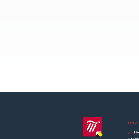
ONZ
Uw
verz