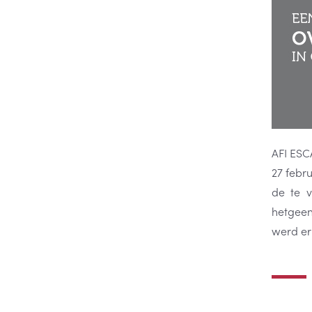
AFI ESC
27 febr
de te 
hetgeen
werd er 