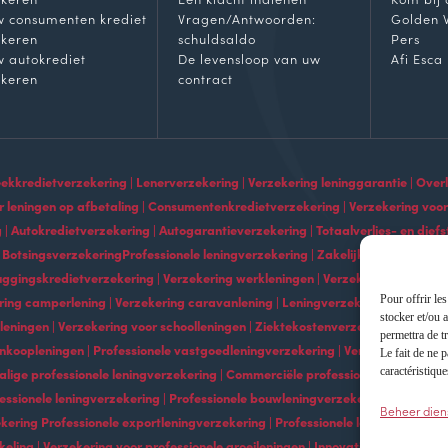
 consumenten krediet
Vragen/Antwoorden:
Golden 
ekeren
schuldsaldo
Pers
 autokrediet
De levensloop van uw
Afi Esca
ekeren
contract
kkredietverzekering | Lenerverzekering | Verzekering leninggarantie | Overlij
r leningen op afbetaling | Consumentenkredietverzekering | Verzekering voor
 | Autokredietverzekering | Autogarantieverzekering | Totaalverlies- en die
 BotsingsverzekeringProfessionele leningverzekering | Zakelijke kredietverz
ggingskredietverzekering | Verzekering werkleningen | Verzekering studielen
ring camperlening | Verzekering caravanlening | Leningverzekering voor wo
Pour offrir le
stocker et/ou 
eleningen | Verzekering voor schoolleningen | Ziektekostenverzekering | Verz
permettra de t
koopleningen | Professionele vastgoedleningverzekering | Verzekering individ
Le fait de ne 
halige professionele leningverzekering | Commerciële professionele leningverz
caractéristique
essionele leningverzekering | Professionele bouwleningverzekering | Professi
Beheer dien
kering Professionele exportleningverzekering | Professionele leningverzeker
keling | Verzekering voor professionele groeileningen | Innovatie professione