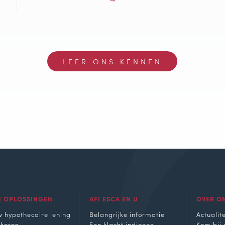
LEER ONS KENNEN
E OPLOSSINGEN
AFI ESCA EN U
OVER O
 hypothecaire lening
Belangrijke informatie
Actualite
ekeren
Een klacht indienen
Kom bij 