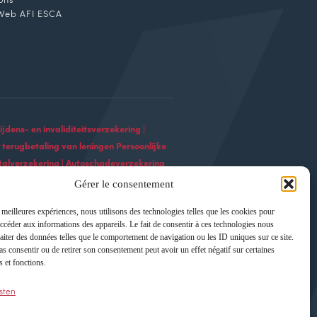
Web AFI ESCA
dens- en invaliditeitsverzekering |
 terugbetaling van leningen Persoonlijke
fstalverzekering | Autoschadeverzekering
ekering Kredietgarantieverzekering |
Gérer le consentement
ingen | Bootleningverzekering |
ningapparatuur Verzekering voor
s meilleures expériences, nous utilisons des technologies telles que les cookies pour
accéder aux informations des appareils. Le fait de consentir à ces technologies nous
ekering voor leningen voor hernieuwbare
raiter des données telles que le comportement de navigation ou les ID uniques sur ce site.
uele zakelijke leningen | Liberale
pas consentir ou de retirer son consentement peut avoir un effet négatif sur certaines
ekering | Verzekering voor professionele
s et fonctions.
onele leningverzekeringsdiensten |
sten
ing importeren | Leningverzekering voor
le leningverzekering