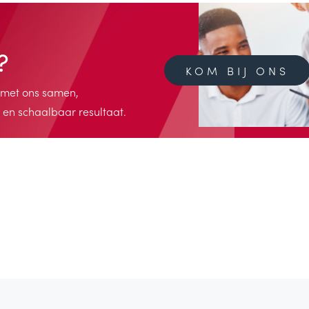
?
KOM BIJ ONS
k met ons samen,
t en schaalbaar resultaat.